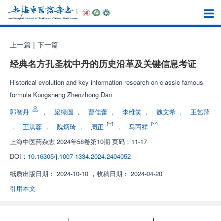
上一篇
|
下一篇
经典名方孔圣枕中丹的历史沿革及关键信息考证
Historical evolution and key information research on classic famous
formula Kongsheng Zhenzhong Dan
郭智丹
，
梁绿圆
，
曹佳蕾
，
李维笑
，
魏文希
，
王艺萍
，
王淇蓉
，
魏炳琦
，
周正
，
马丙祥
上海中医药杂志
2024年58卷第10期 页码：11-17
DOI：
10.16305/j.1007-1334.2024.2404052
纸质出版日期：
2024-10-10
，
收稿日期：
2024-04-20
引用本文