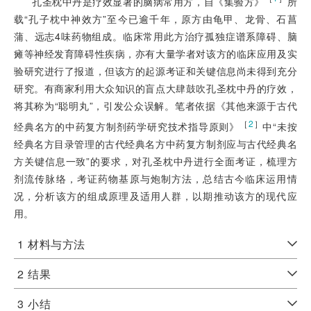
孔圣枕中丹是疗效显著的脑病常用方，自《集验方》
所
载“孔子枕中神效方”至今已逾千年，原方由龟甲、龙骨、石菖
蒲、远志4味药物组成。临床常用此方治疗孤独症谱系障碍、脑
瘫等神经发育障碍性疾病，亦有大量学者对该方的临床应用及实
验研究进行了报道，但该方的起源考证和关键信息尚未得到充分
研究。有商家利用大众知识的盲点大肆鼓吹孔圣枕中丹的疗效，
将其称为“聪明丸”，引发公众误解。笔者依据《其他来源于古代
［
2
］
经典名方的中药复方制剂药学研究技术指导原则》
中“未按
经典名方目录管理的古代经典名方中药复方制剂应与古代经典名
方关键信息一致”的要求，对孔圣枕中丹进行全面考证，梳理方
剂流传脉络，考证药物基原与炮制方法，总结古今临床运用情
况，分析该方的组成原理及适用人群，以期推动该方的现代应
用。
1
材料与方法
2
结果
3
小结