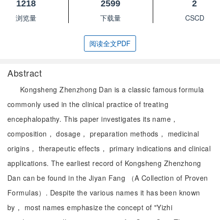
1218
2599
2
浏览量
下载量
CSCD
阅读全文PDF
Abstract
Kongsheng Zhenzhong Dan is a classic famous formula
commonly used in the clinical practice of treating
encephalopathy. This paper investigates its name，
composition， dosage， preparation methods， medicinal
origins， therapeutic effects， primary indications and clinical
applications. The earliest record of Kongsheng Zhenzhong
Dan can be found in the Jiyan Fang （A Collection of Proven
Formulas）. Despite the various names it has been known
by， most names emphasize the concept of "Yizhi