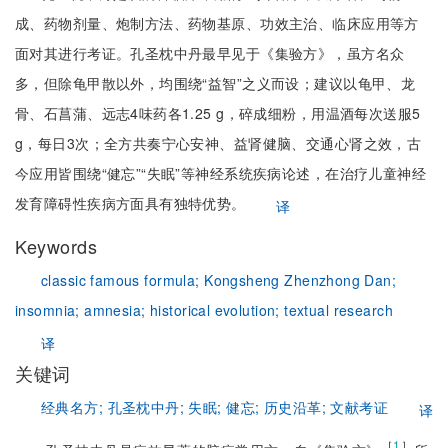
成、药物剂量、炮制方法、药物基原、功效主治、临床应用等方
面对其进行考证。孔圣枕中丹最早见于《集验方》，虽方名众
多，但除龟甲散以外，均围绕“益智”之义而设；建议以龟甲、龙
骨、石菖蒲、远志4味药各1.25 g，碎成细粉，用温酒每次送服5
g，每日3次；全方共奏宁心安神、益肾健脑、交通心肾之效，古
今应用皆围绕“健忘”“失眠”等神经系统疾病论述，在治疗儿童神经
发育障碍性疾病方面具有独特优势。
译
Keywords
classic famous formula;
Kongsheng Zhenzhong Dan;
insomnia;
amnesia;
historical evolution;
textual research
译
关键词
经典名方;
孔圣枕中丹;
失眠;
健忘;
历史沿革;
文献考证
译
［
1
］