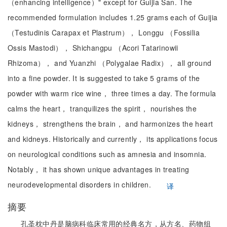
（enhancing intelligence）" except for Guijia San. The
recommended formulation includes 1.25 grams each of Guijia
（Testudinis Carapax et Plastrum）， Longgu （Fossilia
Ossis Mastodi）， Shichangpu （Acori Tatarinowii
Rhizoma）， and Yuanzhi （Polygalae Radix）， all ground
into a fine powder. It is suggested to take 5 grams of the
powder with warm rice wine， three times a day. The formula
calms the heart， tranquilizes the spirit， nourishes the
kidneys， strengthens the brain， and harmonizes the heart
and kidneys. Historically and currently， its applications focus
on neurological conditions such as amnesia and insomnia.
Notably， it has shown unique advantages in treating
neurodevelopmental disorders in children.
译
摘要
孔圣枕中丹是脑病科临床常用的经典名方，从方名、药物组