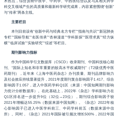
术热点，综合反映中医学、中药学、中西医结合以及与其相关跨学
科交叉领域产生的高质量和最新科学研究成果，内容紧密围绕“创新”
与“传承”两条主线。
主要栏目
本刊目前设有“创新中药与经典名方专栏”“指南与共识”“新冠肺炎
专栏”“国标导航”“名医传承”“杏林漫道”“学科新探”“医理求真”“经方纵
横”“临床试验”“实验研究”“综述”等栏目。
期刊影响力指标
作为中国科学引文数据库（CSCD）收录期刊、中国科技核心期
刊、“国际上知名和非常重要的较高水平权威期刊”（T2级优秀中医
药期刊），近年来《上海中医药杂志》办刊质量、期刊品牌影响力
及社会效应持续显著提升，2021年度期刊复合影响因子1.417、综合
影响因子1.057，进入中医药学科Q1区（来源：中国知网期刊影响
力统计分析数据库）。在此基础上，
2022
年《杂志》学科影响力在
Q1
区排名进一步提升
9
位（
32
位→
23
位），期刊综合影响因子较
2021
年增幅达
55.25%
（数据来源中国知网）。《杂志》
2022
年核
心影响因子已进入中医学科前三、中药学科前五（数据来源中信
所）。同时，《杂志》
2021
年国际被引频次增长
500%
，
2022
年国