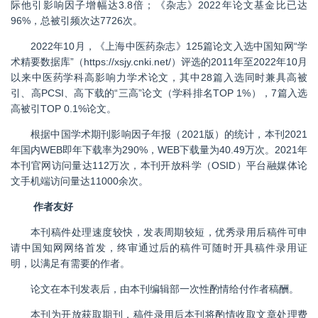
际他引影响因子增幅达
3.8
倍；《杂志》
2022
年论文基金比已达
96%
，总被引频次达
7726
次。
2022
年
10
月，《上海中医药杂志》
125
篇论文入选中国知网“学
术精要数据库”（
https://xsjy.cnki.net/
）评选的
2011
年至
2022
年
10
月
以来中医药学科高影响力学术论文，其中
28
篇入选同时兼具高被
引、高
PCSI
、高下载的“三高”论文（学科排名
TOP 1%
），
7
篇入选
高被引
TOP 0.1%
论文。
根据中国学术期刊影响因子年报（2021版）的统计，本刊2021
年国内WEB即年下载率为290%，WEB下载量为40.49万次。2021年
本刊官网访问量达112万次，本刊开放科学（OSID）平台融媒体论
文手机端访问量达11000余次。
作者友好
本刊稿件处理速度较快，发表周期较短，优秀录用后稿件可申
请中国知网网络首发，终审通过后的稿件可随时开具稿件录用证
明，以满足有需要的作者。
论文在本刊发表后，由本刊编辑部一次性酌情给付作者稿酬。
本刊为开放获取期刊，稿件录用后本刊将酌情收取文章处理费