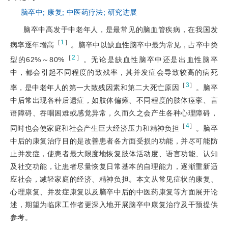
脑卒中;
康复;
中医药疗法;
研究进展
脑卒中高发于中老年人，是最常见的脑血管疾病，在我国发
［
1
］
病率逐年增高
。脑卒中以缺血性脑卒中最为常见，占卒中类
［
2
］
型的62%～80%
。无论是缺血性脑卒中还是出血性脑卒
中，都会引起不同程度的致残率，其并发症会导致较高的病死
［
3
］
率，是中老年人的第一大致残因素和第二大死亡原因
。脑卒
中后常出现各种后遗症，如肢体偏瘫、不同程度的肢体痉挛、言
语障碍、吞咽困难或感觉异常，久而久之会产生各种心理障碍，
［
4
］
同时也会使家庭和社会产生巨大经济压力和精神负担
。脑卒
中后的康复治疗目的是改善患者各方面受损的功能，并尽可能防
止并发症，使患者最大限度地恢复肢体活动度、语言功能、认知
及社交功能，让患者尽量恢复日常基本的自理能力，逐渐重新适
应社会，减轻家庭的经济、精神负担。本文从常见症状的康复、
心理康复、并发症康复以及脑卒中后的中医药康复等方面展开论
述，期望为临床工作者更深入地开展脑卒中康复治疗及干预提供
参考。