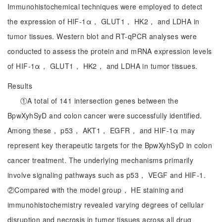
Immunohistochemical techniques were employed to detect
the expression of HIF-1α， GLUT1， HK2， and LDHA in
tumor tissues. Western blot and RT-qPCR analyses were
conducted to assess the protein and mRNA expression levels
of HIF-1α， GLUT1， HK2， and LDHA in tumor tissues.
Results
①A total of 141 intersection genes between the
BpwXyhSyD and colon cancer were successfully identified.
Among these， p53， AKT1， EGFR， and HIF-1α may
represent key therapeutic targets for the BpwXyhSyD in colon
cancer treatment. The underlying mechanisms primarily
involve signaling pathways such as p53， VEGF and HIF-1.
②Compared with the model group， HE staining and
immunohistochemistry revealed varying degrees of cellular
disruption and necrosis in tumor tissues across all drug