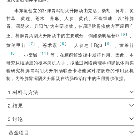
李东垣创立的补脾胃泻阴火升阳汤由羌活、柴胡、黄芩、炙
甘草、黄连、苍术、升麻、人参、黄芪、石膏组成，以“补脾
胃、泻阴火、升阳气”为主要功效，在调理脾胃疾病方面应用广
［
6
］
泛。补脾胃泻阴火升阳汤中的主要成分，例如柴胡皂苷D
、
［
7
］
［
8
］
［
9
］
黄芪甲苷
、苍术素
、人参皂苷Rg3
、黄芩苷
［
10
］
［
11
］
、小檗碱
等，在糖酵解途径中发挥作用。因此，本
研究从结肠癌的根本病机入手，拟通过网络药理学和裸鼠体内实
验研究补脾胃泻阴火升阳汤联合卡培他滨对结肠癌的作用及机
制，为补脾胃泻阴火升阳汤在结肠癌治疗中的应用提供依据。
1
材料与方法
2
结果
3
讨论
基金项目