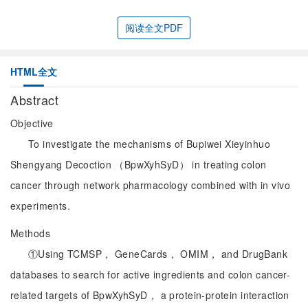
阅读全文PDF
HTML全文
Abstract
Objective
To investigate the mechanisms of Bupiwei Xieyinhuo
Shengyang Decoction （BpwXyhSyD） in treating colon
cancer through network pharmacology combined with in vivo
experiments.
Methods
①Using TCMSP， GeneCards， OMIM， and DrugBank
databases to search for active ingredients and colon cancer-
related targets of BpwXyhSyD， a protein-protein interaction