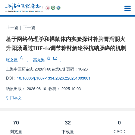
上一篇
|
下一篇
基于网络药理学和裸鼠体内实验探讨补脾胃泻阴火
升阳汤通过HIF⁃1α调节糖酵解途径抗结肠癌的机制
张文星
，
高允海
，
上海中医药杂志
2026年60卷第6期 页码：16-26
DOI：
10.16305/j.1007-1334.2026.z20251003001
纸质出版：
2026-06-10
收稿：
2025-10-03
引用本文
70
32
0
浏览量
下载量
CSCD