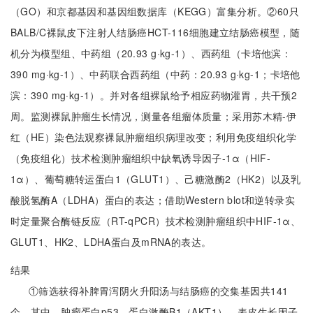
（GO）和京都基因和基因组数据库（KEGG）富集分析。②60只
BALB/C裸鼠皮下注射人结肠癌HCT-116细胞建立结肠癌模型，随
机分为模型组、中药组（20.93 g·kg-1）、西药组（卡培他滨：
390 mg·kg-1）、中药联合西药组（中药：20.93 g·kg-1；卡培他
滨：390 mg·kg-1）。并对各组裸鼠给予相应药物灌胃，共干预2
周。监测裸鼠肿瘤生长情况，测量各组瘤体质量；采用苏木精-伊
红（HE）染色法观察裸鼠肿瘤组织病理改变；利用免疫组织化学
（免疫组化）技术检测肿瘤组织中缺氧诱导因子-1α（HIF-
1α）、葡萄糖转运蛋白1（GLUT1）、己糖激酶2（HK2）以及乳
酸脱氢酶A（LDHA）蛋白的表达；借助Western blot和逆转录实
时定量聚合酶链反应（RT-qPCR）技术检测肿瘤组织中HIF-1α、
GLUT1、HK2、LDHA蛋白及mRNA的表达。
结果
①筛选获得补脾胃泻阴火升阳汤与结肠癌的交集基因共141
个。其中，肿瘤蛋白p53、蛋白激酶B1（AKT1）、表皮生长因子