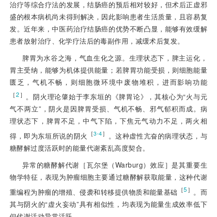
治疗等综合疗法的发展，结肠癌的预后相对较好，但术后正虚邪
盛的根本病机尚未得到解决，因此影响患者生活质量，且容易复
发。近年来，中医药治疗结肠癌的优势不断凸显，能够有效缓解
患者放射治疗、化学疗法后的毒副作用，减缓术后复发。
脾胃为水谷之海，气血生化之源。生理状态下，脾主运化，
胃主受纳，能够为机体提供能量；若脾胃功能受损，则细胞能量
匮乏，气机不畅，则细胞微环境中废物堆积，进而影响功能
［
2
］
。阴火理论肇始于李东垣的《脾胃论》，其核心为“火与元
气不两立”，阴火是因脾胃受损、气机不畅、邪气郁积而成。病
理状态下，脾胃不足，中气下陷，下焦元气动力不足，两火相
［
］
3-4
得，即为东垣所说的阴火
。这种虚性亢奋的病理状态，与
糖酵解过度活跃时的能量代谢紊乱高度契合。
异常的糖酵解代谢［瓦尔堡（Warburg）效应］是其重要生
物学特征，表现为肿瘤细胞主要通过糖酵解获取能量，这种代谢
［
5
］
重编程为肿瘤的增殖、侵袭和转移提供物质和能量基础
。而
其与阴火的“虚火妄动”具有相似性，均表现为能量生成效率低下
但代谢活动异常活跃。