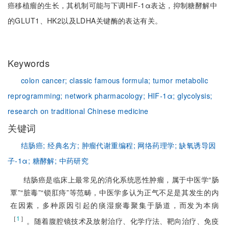
癌移植瘤的生长，其机制可能与下调HIF-1α表达，抑制糖酵解中
的GLUT1、HK2以及LDHA关键酶的表达有关。
Keywords
colon cancer;
classic famous formula;
tumor metabolic
reprogramming;
network pharmacology;
HIF-1α;
glycolysis;
research on traditional Chinese medicine
关键词
结肠癌;
经典名方;
肿瘤代谢重编程;
网络药理学;
缺氧诱导因
子-1α;
糖酵解;
中药研究
结肠癌是临床上最常见的消化系统恶性肿瘤，属于中医学“肠
覃”“脏毒”“锁肛痔”等范畴，中医学多认为正气不足是其发生的内
在因素，多种原因引起的痰湿瘀毒聚集于肠道，而发为本病
［
1
］
。随着腹腔镜技术及放射治疗、化学疗法、靶向治疗、免疫