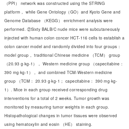
（PPI） network was constructed using the STRING
platform， while Gene Ontology（GO）and Kyoto Gene and
Genome Database （KEGG） enrichment analysis were
performed. ②Sixty BALB/C nude mice were subcutaneously
injected with human colon concer HCT-116 cells to establish a
colon cancer model and randomly divided into four groups：
model group， traditional Chinese medicine （TCM） group
（20.93 g·kg-1）， Western medicine group （capecitabine：
390 mg·kg-1）， and combined TCM-Western medicine
group （TCM： 20.93 g·kg-1； capecitabine： 390 mg·kg-
1）. Mice in each group received corresponding drug
interventions for a total of 2 weeks. Tumor growth was
monitored by measuring tumor weights in each group.
Histopathological changes in tumor tissues were observed
using hematoxylin and eosin （HE） staining.