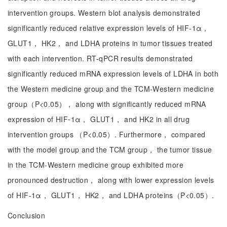
intervention groups. Western blot analysis demonstrated
significantly reduced relative expression levels of HIF-1α，
GLUT1， HK2， and LDHA proteins in tumor tissues treated
with each intervention. RT-qPCR results demonstrated
significantly reduced mRNA expression levels of LDHA in both
the Western medicine group and the TCM-Western medicine
group（P<0.05）， along with significantly reduced mRNA
expression of HIF⁃1α， GLUT1， and HK2 in all drug
intervention groups （P<0.05）. Furthermore， compared
with the model group and the TCM group， the tumor tissue
in the TCM-Western medicine group exhibited more
pronounced destruction， along with lower expression levels
of HIF-1α， GLUT1， HK2， and LDHA proteins（P<0.05）.
Conclusion